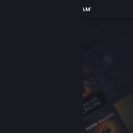
Sign in
Gedung
Komuniti
Tentang
Sokongan
Ubah bahasa
Dapatkan Steam Mobile App
Lihat laman web desktop