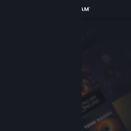
Sign in
Gedung
Komuniti
Tentang
Sokongan
Ubah bahasa
Dapatkan Steam Mobile App
Lihat laman web desktop