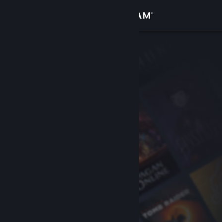
Sign in
Gedung
Komuniti
Tentang
Sokongan
Ubah bahasa
Dapatkan Steam Mobile App
Lihat laman web desktop