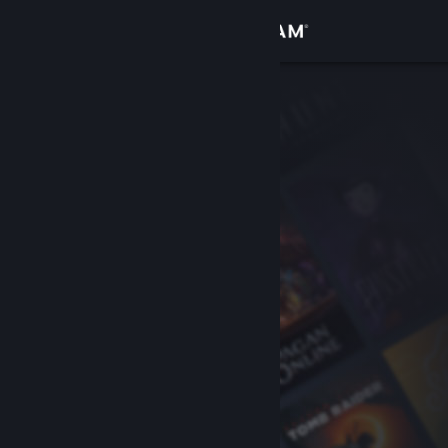
Sign in
Gedung
Komuniti
Tentang
Sokongan
Ubah bahasa
Dapatkan Steam Mobile App
Lihat laman web desktop