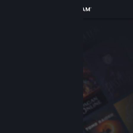
Sign in
Gedung
Komuniti
Tentang
Sokongan
Ubah bahasa
Dapatkan Steam Mobile App
Lihat laman web desktop