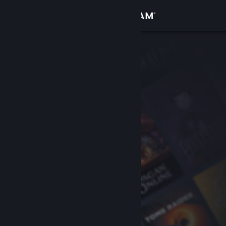
Sign in
Gedung
Komuniti
Tentang
Sokongan
Ubah bahasa
Dapatkan Steam Mobile App
Lihat laman web desktop