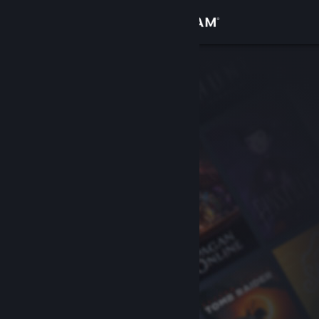
Sign in
Gedung
Komuniti
Tentang
Sokongan
Ubah bahasa
Dapatkan Steam Mobile App
Lihat laman web desktop