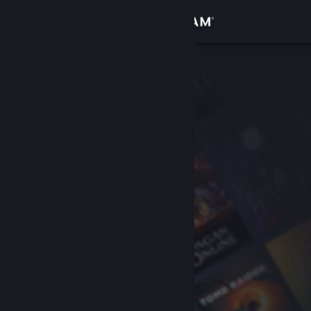
Sign in
Gedung
Komuniti
Tentang
Sokongan
Ubah bahasa
Dapatkan Steam Mobile App
Lihat laman web desktop