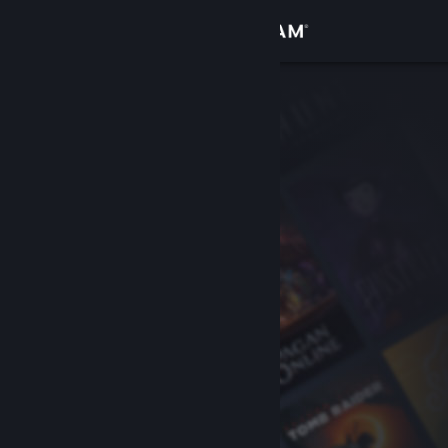
Sign in
Gedung
Komuniti
Tentang
Sokongan
Ubah bahasa
Dapatkan Steam Mobile App
Lihat laman web desktop