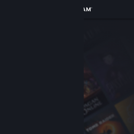
Sign in
Gedung
Komuniti
Tentang
Sokongan
Ubah bahasa
Dapatkan Steam Mobile App
Lihat laman web desktop