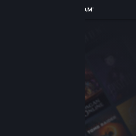
Sign in
Gedung
Komuniti
Tentang
Sokongan
Ubah bahasa
Dapatkan Steam Mobile App
Lihat laman web desktop