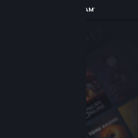
Sign in
Gedung
Komuniti
Tentang
Sokongan
Ubah bahasa
Dapatkan Steam Mobile App
Lihat laman web desktop