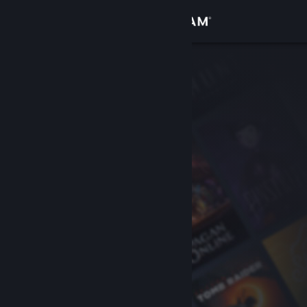
Sign in
Gedung
Komuniti
Tentang
Sokongan
Ubah bahasa
Dapatkan Steam Mobile App
Lihat laman web desktop