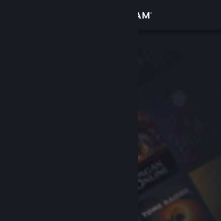
Sign in
Gedung
Komuniti
Tentang
Sokongan
Ubah bahasa
Dapatkan Steam Mobile App
Lihat laman web desktop