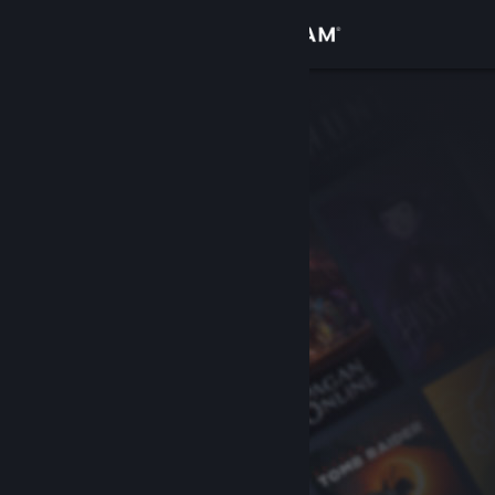
Sign in
Gedung
Komuniti
Tentang
Sokongan
Ubah bahasa
Dapatkan Steam Mobile App
Lihat laman web desktop