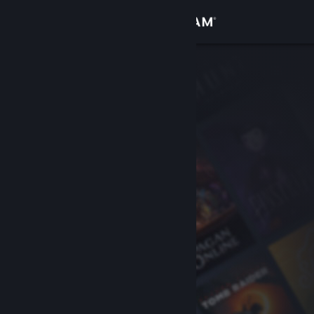
Sign in
Gedung
Komuniti
Tentang
Sokongan
Ubah bahasa
Dapatkan Steam Mobile App
Lihat laman web desktop