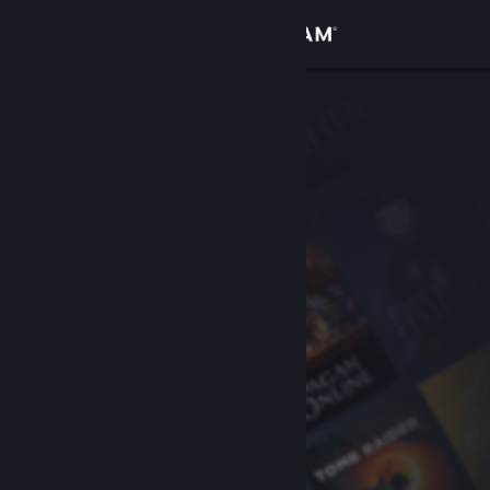
Sign in
Gedung
Komuniti
Tentang
Sokongan
Ubah bahasa
Dapatkan Steam Mobile App
Lihat laman web desktop