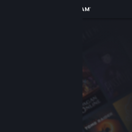
Sign in
Gedung
Komuniti
Tentang
Sokongan
Ubah bahasa
Dapatkan Steam Mobile App
Lihat laman web desktop