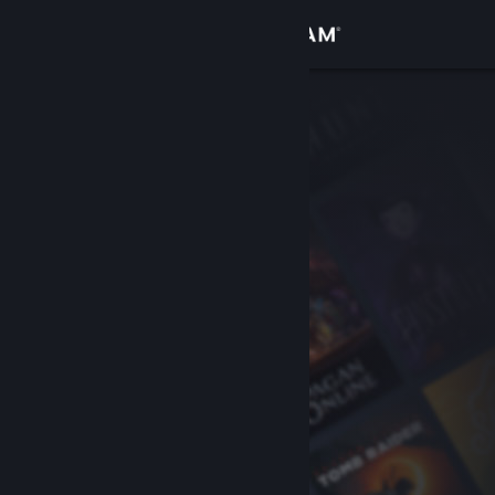
Sign in
Gedung
Komuniti
Tentang
Sokongan
Ubah bahasa
Dapatkan Steam Mobile App
Lihat laman web desktop