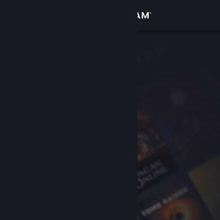
Sign in
Gedung
Komuniti
Tentang
Sokongan
Ubah bahasa
Dapatkan Steam Mobile App
Lihat laman web desktop