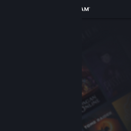
Sign in
Gedung
Komuniti
Tentang
Sokongan
Ubah bahasa
Dapatkan Steam Mobile App
Lihat laman web desktop