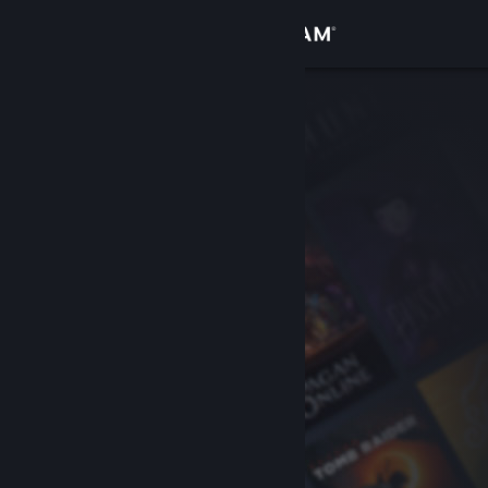
Sign in
Gedung
Komuniti
Tentang
Sokongan
Ubah bahasa
Dapatkan Steam Mobile App
Lihat laman web desktop