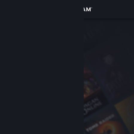
Sign in
Gedung
Komuniti
Tentang
Sokongan
Ubah bahasa
Dapatkan Steam Mobile App
Lihat laman web desktop