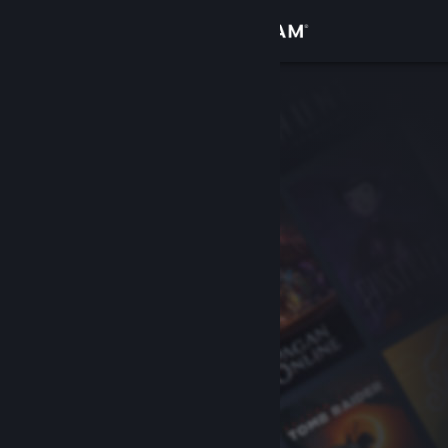
Sign in
Gedung
Komuniti
Tentang
Sokongan
Ubah bahasa
Dapatkan Steam Mobile App
Lihat laman web desktop