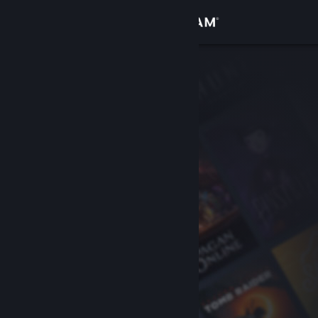
Sign in
Gedung
Komuniti
Tentang
Sokongan
Ubah bahasa
Dapatkan Steam Mobile App
Lihat laman web desktop