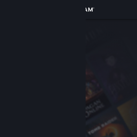
Sign in
Gedung
Komuniti
Tentang
Sokongan
Ubah bahasa
Dapatkan Steam Mobile App
Lihat laman web desktop