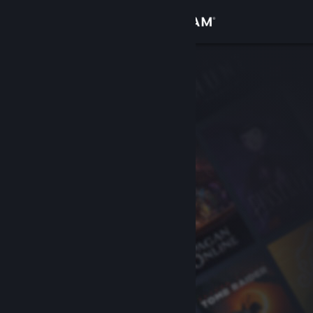
Sign in
Gedung
Komuniti
Tentang
Sokongan
Ubah bahasa
Dapatkan Steam Mobile App
Lihat laman web desktop