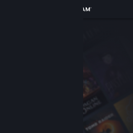
Sign in
Gedung
Komuniti
Tentang
Sokongan
Ubah bahasa
Dapatkan Steam Mobile App
Lihat laman web desktop