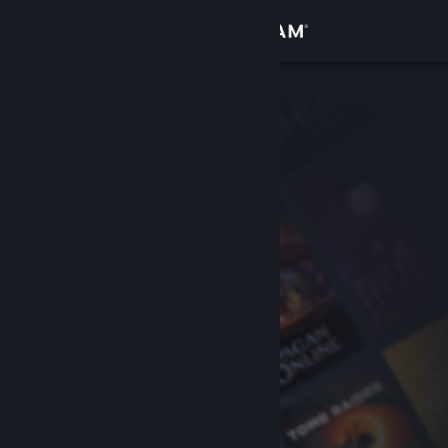
Sign in
Gedung
Komuniti
Tentang
Sokongan
Ubah bahasa
Dapatkan Steam Mobile App
Lihat laman web desktop