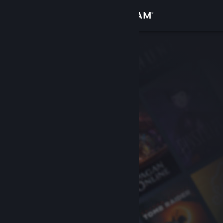
Sign in
Gedung
Komuniti
Tentang
Sokongan
Ubah bahasa
Dapatkan Steam Mobile App
Lihat laman web desktop