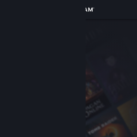
Sign in
Gedung
Komuniti
Tentang
Sokongan
Ubah bahasa
Dapatkan Steam Mobile App
Lihat laman web desktop