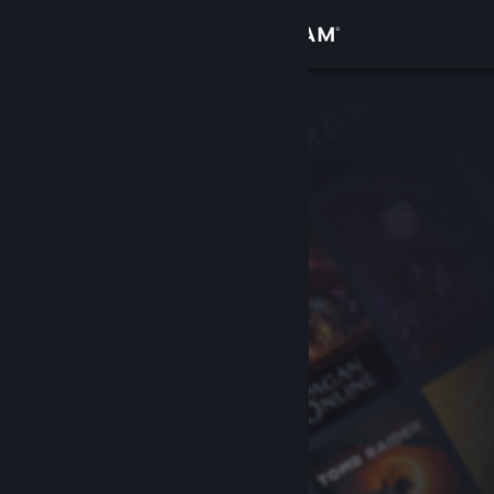
Sign in
Gedung
Komuniti
Tentang
Sokongan
Ubah bahasa
Dapatkan Steam Mobile App
Lihat laman web desktop