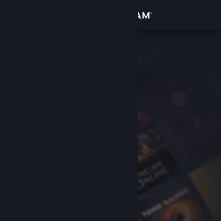
Sign in
Gedung
Komuniti
Tentang
Sokongan
Ubah bahasa
Dapatkan Steam Mobile App
Lihat laman web desktop