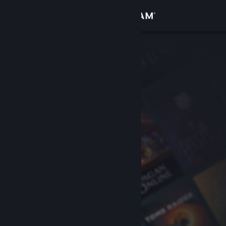
Sign in
Gedung
Komuniti
Tentang
Sokongan
Ubah bahasa
Dapatkan Steam Mobile App
Lihat laman web desktop