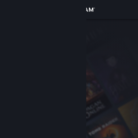
Sign in
Gedung
Komuniti
Tentang
Sokongan
Ubah bahasa
Dapatkan Steam Mobile App
Lihat laman web desktop