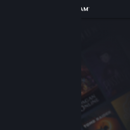
Sign in
Gedung
Komuniti
Tentang
Sokongan
Ubah bahasa
Dapatkan Steam Mobile App
Lihat laman web desktop