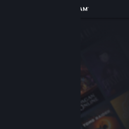
Sign in
Gedung
Komuniti
Tentang
Sokongan
Ubah bahasa
Dapatkan Steam Mobile App
Lihat laman web desktop