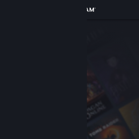
Sign in
Gedung
Komuniti
Tentang
Sokongan
Ubah bahasa
Dapatkan Steam Mobile App
Lihat laman web desktop