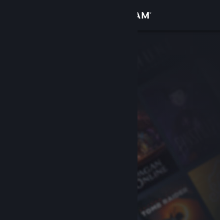
Sign in
Gedung
Komuniti
Tentang
Sokongan
Ubah bahasa
Dapatkan Steam Mobile App
Lihat laman web desktop