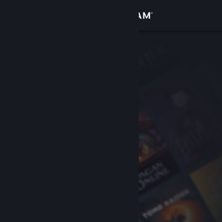
Sign in
Gedung
Komuniti
Tentang
Sokongan
Ubah bahasa
Dapatkan Steam Mobile App
Lihat laman web desktop