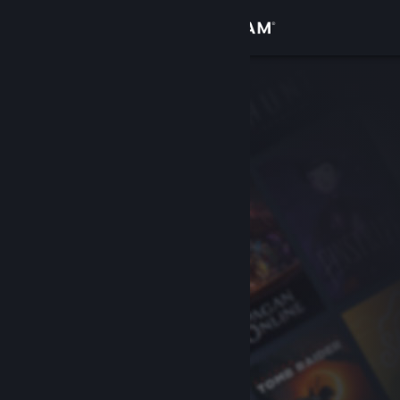
Sign in
Gedung
Komuniti
Tentang
Sokongan
Ubah bahasa
Dapatkan Steam Mobile App
Lihat laman web desktop