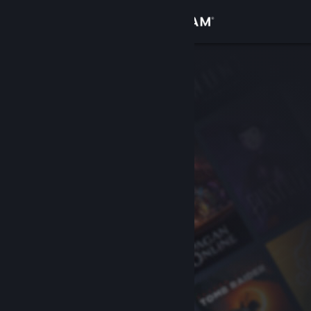
Sign in
Gedung
Komuniti
Tentang
Sokongan
Ubah bahasa
Dapatkan Steam Mobile App
Lihat laman web desktop