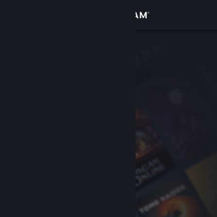
Sign in
Gedung
Komuniti
Tentang
Sokongan
Ubah bahasa
Dapatkan Steam Mobile App
Lihat laman web desktop