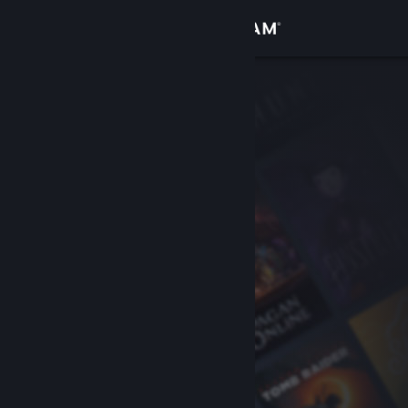
Sign in
Gedung
Komuniti
Tentang
Sokongan
Ubah bahasa
Dapatkan Steam Mobile App
Lihat laman web desktop