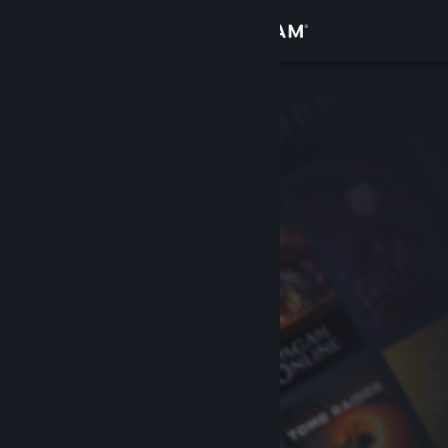
Sign in
Gedung
Komuniti
Tentang
Sokongan
Ubah bahasa
Dapatkan Steam Mobile App
Lihat laman web desktop