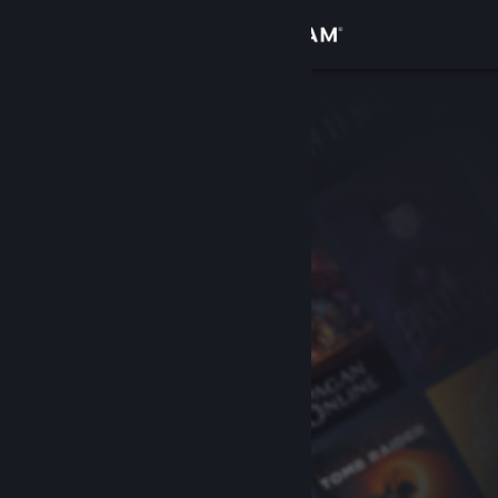
Sign in
Gedung
Komuniti
Tentang
Sokongan
Ubah bahasa
Dapatkan Steam Mobile App
Lihat laman web desktop