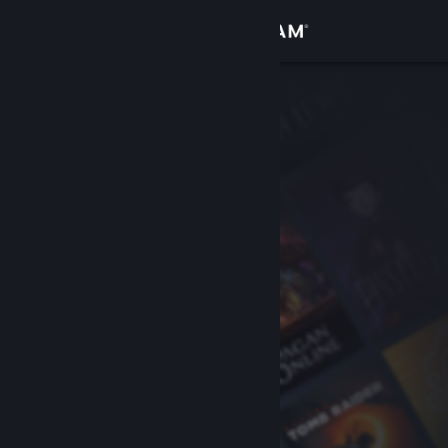
Sign in
Gedung
Komuniti
Tentang
Sokongan
Ubah bahasa
Dapatkan Steam Mobile App
Lihat laman web desktop