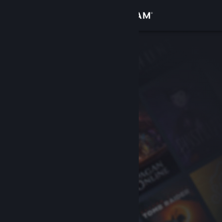
Sign in
Gedung
Komuniti
Tentang
Sokongan
Ubah bahasa
Dapatkan Steam Mobile App
Lihat laman web desktop