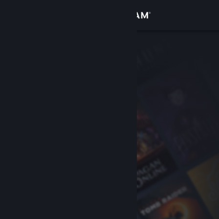
Sign in
Gedung
Komuniti
Tentang
Sokongan
Ubah bahasa
Dapatkan Steam Mobile App
Lihat laman web desktop