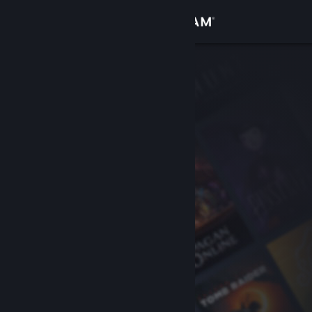
Sign in
Gedung
Komuniti
Tentang
Sokongan
Ubah bahasa
Dapatkan Steam Mobile App
Lihat laman web desktop